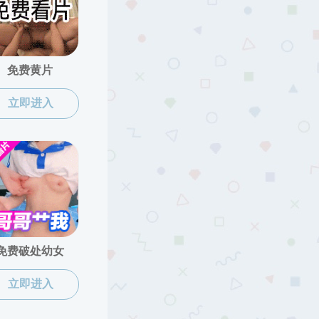
成人卡通
>
师资队伍
>
正高级实验师