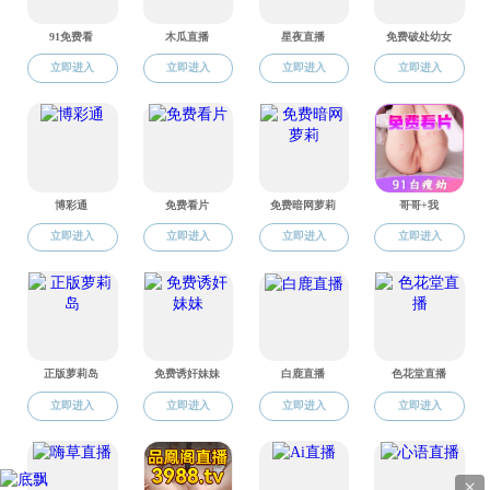
院系：软件工程系
杨世勇
职称：高级实验师

学位：硕士

学历：研究生

院系：自动化系
地址：中国山东省烟台市莱山区清泉路30号
Copyright © 成人卡通-成人卡通app免费下载 版
谭翬
权所有 电话:
0535-6902601
职称：高级实验师

E-mail:
jsjb@crktapp.com
学位：学士

学历：本科

院系：自动化系
上页
1
下页
Copyright (C) 2015-2020
成人卡通