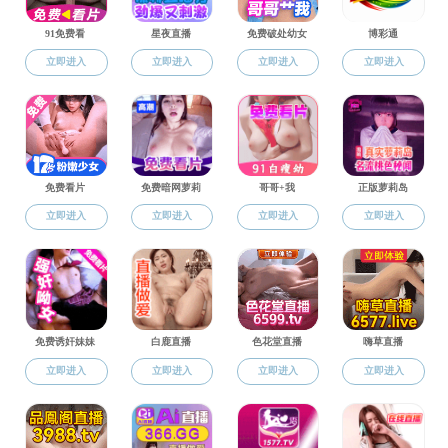
姓名：
胡凤燕
职称：
讲师
所在院系：
自动化系
最后学位：
硕士
最后学历：
研究生
最后毕业院校：
西安电子科技大学
所学专业：
研究方向：
联系方式：
个人简介