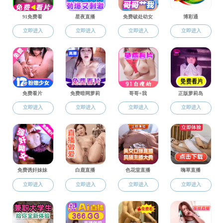
最后学位：
硕士
最后学历：
研究生
最后毕业院校：
大连理工大学
所学专业：
自动化
研究方向：
联系方式：
13589896744
个人简介
主讲课程：
《可编程控制器原理及应用》《工厂电气设备》
地址：中国山东省烟台市莱山区清泉路30号
主要科研成果
Copyright © 成人卡通-成人卡通app免费下载 版
权所有 电话:
0535-6902601