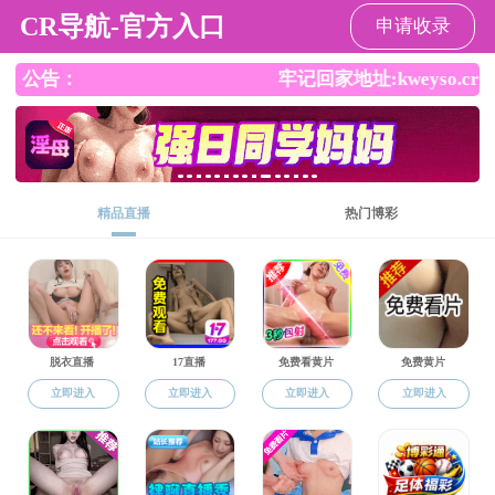
成人卡通
讲师
姓名：
由枫秋
职务：
职称：
讲师
所在院系：
自动化系